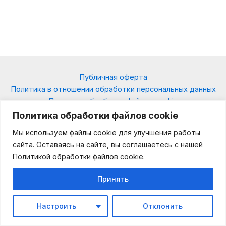
Публичная оферта
Политика в отношении обработки персональных данных
Политика обработки файлов cookie
Контакты Antikoshka.by
Политика обработки файлов cookie
Отзывы об Antikoshka.by
Мы используем файлы cookie для улучшения работы
сайта. Оставаясь на сайте, вы соглашаетесь с нашей
Политикой обработки файлов cookie.
Copyright © 2015-2026 Antikoshka.by
Принять
Производство сеток
Antikoshka.by
. Усиленные
Антикошки
на окна
по индивидуальным размерам. Доставка по всей
Беларуси. Установка в Минске.
Настроить
Отклонить