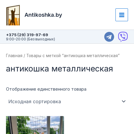
Перейти
Main
к
Antikoshka.by
Men
содержимому
+375 (29) 319-97-69
9:00–20:00 (Без выходных)
Главная
/ Товары с меткой “антикошка металлическая”
антикошка металлическая
Отображение единственного товара
Этот
товар
имеет