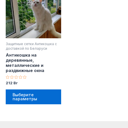
несколько
вариаций.
Опции
можно
выбрать
на
Защитные сетки Антикошка с
странице
доставкой по Беларуси
товара.
Антикошка на
деревянные,
металлические и
раздвижные окна
Оценка
212
Br
0
из
5
Выберите
параметры