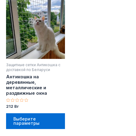
Этот
товар
имеет
несколько
вариаций.
Опции
можно
выбрать
на
Защитные сетки Антикошка с
странице
доставкой по Беларуси
товара.
Антикошка на
деревянные,
металлические и
раздвижные окна
Оценка
212
Br
0
из
5
Выберите
параметры