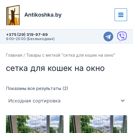
Перейти
Main
к
Antikoshka.by
Men
содержимому
+375 (29) 319-97-69
9:00–20:00 (Без выходных)
Главная
/ Товары с меткой “сетка для кошек на окно”
сетка для кошек на окно
Показаны все результаты (2)
Этот
Эт
товар
то
имеет
им