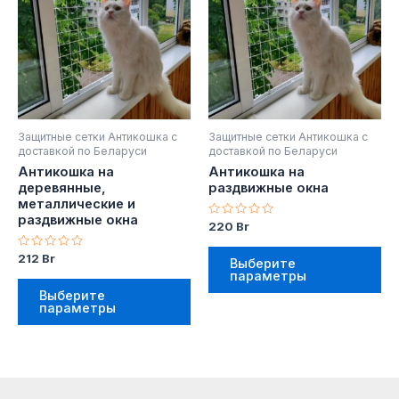
несколько
не
вариаций.
ва
Опции
Оп
можно
мо
выбрать
вы
на
на
Защитные сетки Антикошка с
Защитные сетки Антикошка с
странице
ст
доставкой по Беларуси
доставкой по Беларуси
товара.
то
Антикошка на
Антикошка на
деревянные,
раздвижные окна
металлические и
раздвижные окна
Оценка
220
Br
0
из
Оценка
5
212
Br
Выберите
0
параметры
из
5
Выберите
параметры