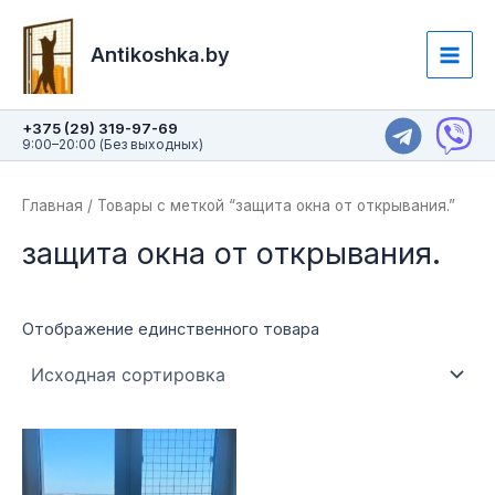
Перейти
Main
к
Antikoshka.by
Men
содержимому
+375 (29) 319-97-69
9:00–20:00 (Без выходных)
Главная
/ Товары с меткой “защита окна от открывания.”
защита окна от открывания.
Отображение единственного товара
Этот
товар
имеет