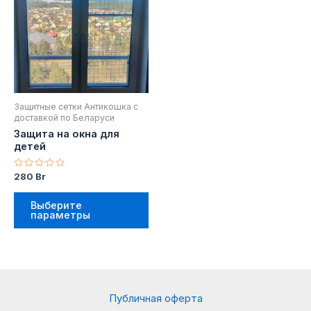
несколько
вариаций.
Опции
можно
выбрать
на
Защитные сетки Антикошка с
странице
доставкой по Беларуси
товара.
Защита на окна для
детей
Оценка
280
Br
0
из
5
Выберите
параметры
Публичная оферта